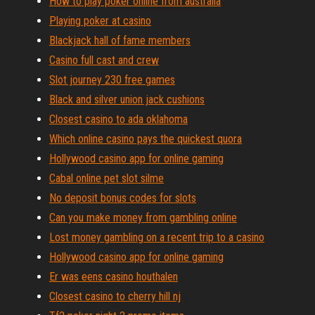
How to play poker online from australia
Playing poker at casino
Blackjack hall of fame members
Casino full cast and crew
Slot journey 230 free games
Black and silver union jack cushions
Closest casino to ada oklahoma
Which online casino pays the quickest quora
Hollywood casino app for online gaming
Cabal online pet slot silme
No deposit bonus codes for slots
Can you make money from gambling online
Lost money gambling on a recent trip to a casino
Hollywood casino app for online gaming
Er was eens casino houthalen
Closest casino to cherry hill nj