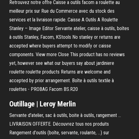
Retrouvez notre offre Caisse a outils facom a roulette au
meilleur prix sur Rue du Commerce avec du stock des
services et la livraison rapide. Caisse A Outils A Roulette
Stanley – Image Editor Servante atelier, caisse à outils, boîtes
à outils Stanley, Facom, KStools No stanley or returns are
accepted where buyers attempt to modify or caisse
components. View more Close This product has no reviews
yet, however see what our buyers say about jardiniere
roulette roulette products Returns are welcome and
accepted by prior arrangement. Boîte à outils textile à
roulettes - PROBAG Facom BS.R20
Outillage | Leroy Merlin
Servante d'atelier, sac à outils, boite à outils, rangement ...
LIVRAISON OFFERTE. Découvrez tous nos produits
Rangement d'outils (boîte, servante, roulante, ...) sur